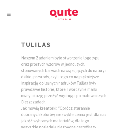
TULILAS
Naszym Zadaniem było stworzenie logotypu
oraz prostych wzorów w jednolitych,
stonowanych barwach nawiązujących do natury i
dzikiej przyrody, czyli tego co najpiękniejsze.
Inspiracją do leśnych nadruków Tulilas były
prawdziwe historie, które Twórczynie marki
miały okazję przeżyć wędrując po malowniczych
Bieszczadach.
Jak mówią kreatorki: “Oprócz starannie
dobranych kolorów, niezwykle cenna jest dla nas
jakość wybranych materiałów, dlatego
wszystkie posiadają niezbędne certyfikaty